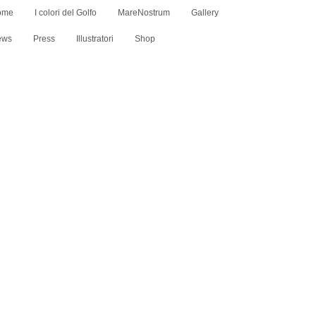
ome
I colori del Golfo
MareNostrum
Gallery
ews
Press
Illustratori
Shop