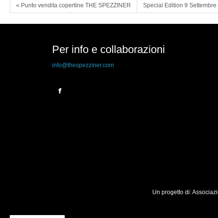
« Punto vendita copertine THE SPEZZINER
Special Edition 9 Settembr
Per info e collaborazioni
info@thespezziner.com
Un progetto di: Associaz